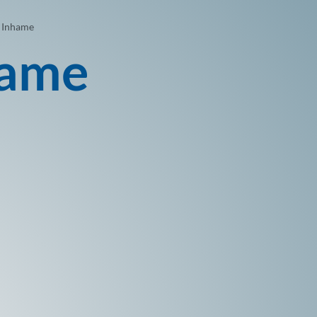
Inhame
hame