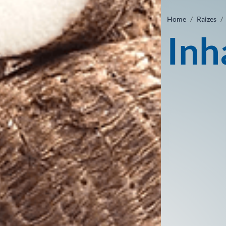
Home
Raizes
In