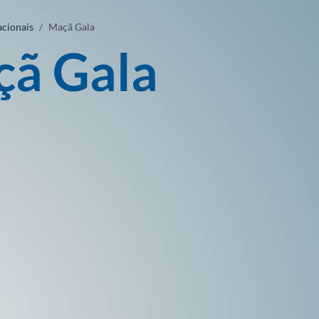
acionais
Maçã Gala
ã Gala