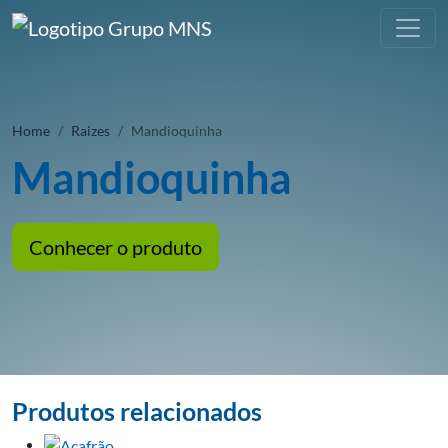
Home
Raizes
Mandioquinha
Mandioquinha
Conhecer o produto
Produtos relacionados